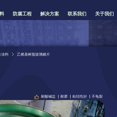
料
防腐工程
解决方案
联系我们
关于我们
片涂料
ꄲ
乙烯基树脂玻璃鳞片
耐酸碱盐 ▏耐磨 ▏粘结性好 ▏不龟裂