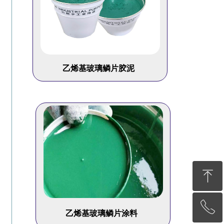
乙烯基玻璃鳞片胶泥
ꁸ
ꂅ
回到顶部
乙烯基玻璃鳞片涂料