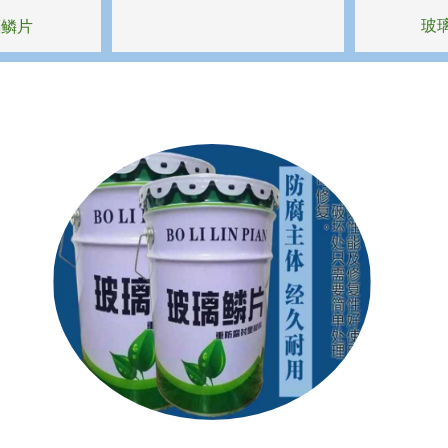
玻
璃鳞片