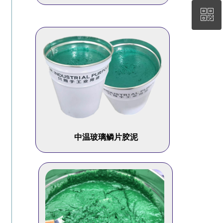
ꀥ
18203261661
微信二维码
中温玻璃鳞片胶泥