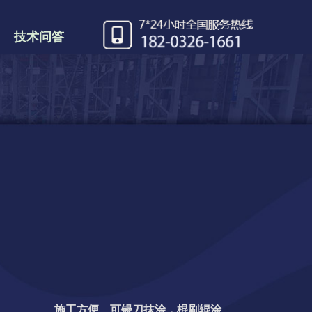
技术问答
施工方便
，
可镘刀抹涂，棍刷辊涂