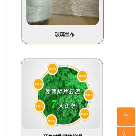
玻璃丝布
ꁸ
ꂅ
回到顶部