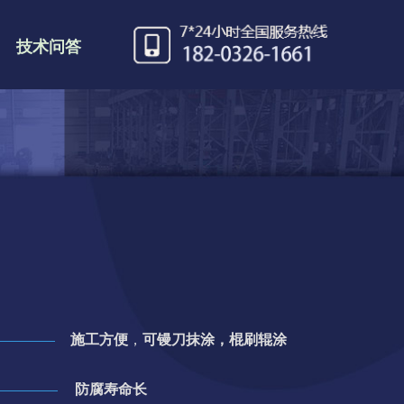
技术问答
施工方便
，
可镘刀抹涂，棍刷辊涂
防腐寿命长