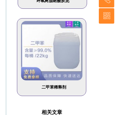
环氧树脂耐酸胶泥
ꀥ
18203261661
微信二维码
二甲苯稀释剂
相关文章