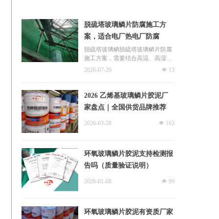
脱硫塔玻璃鳞片防腐施工方
案，适合电厂热电厂防腐
脱硫塔玻璃鳞脱硫塔玻璃鳞片防腐
施工方案，需要结合高温、高湿、
酸性烟气、脱硫浆液和积液区域等
2026-07-20
넶
13
因素综合设计。材料选择、基层处
理、节点加强和质量验收，是影响
防腐效果的关键。
2026 乙烯基玻璃鳞片胶泥厂
家盘点｜全国供货品牌推荐
对于电厂、热电厂、钢铁厂、焦化
厂等脱硫系统，选择防腐方案时应
2026-03-28
넶
162
重点关注耐酸、耐湿热、抗渗透和
检修周期匹配，而不是只看单项报
价。片防腐施工方案，适合电厂热
环氧玻璃鳞片胶泥支持检测报
电厂防腐
告吗（质量验证说明）
2026-01-08
넶
99
环氧玻璃鳞片胶泥有资质厂家