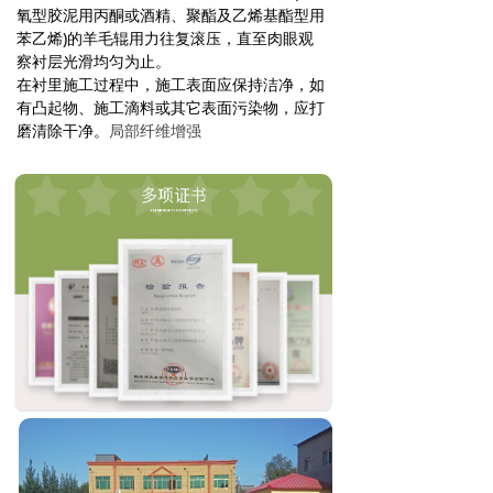
氧型胶泥用丙酮或酒精、聚酯及乙烯基酯型用
苯乙烯)的羊毛辊用力往复滚压，直至肉眼观
察衬层光滑均匀为止。
在衬里施工过程中，施工表面应保持洁净，如
有凸起物、施工滴料或其它表面污染物，应打
磨清除干净。
局部纤维增强