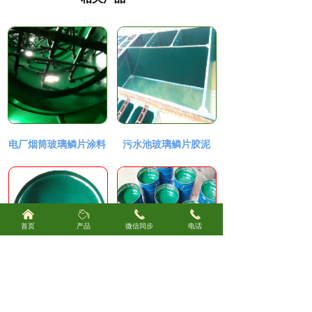
电厂烟筒玻璃鳞片涂料
污水池玻璃鳞片胶泥
낀
ꄂ
끅
끅
首页
产品
微信同步
电话
乙烯基玻璃鳞片涂料
高温玻璃鳞片胶泥