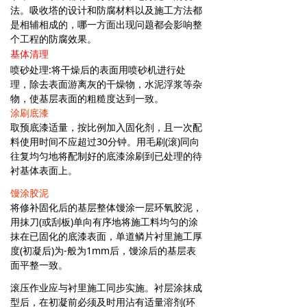
法。吸收塔的设计和防腐材料以及施工方法都
是相辅相成的，哪一方面出现问题都会影响整
个工程的防腐效果。
基体清理
喷砂处理:将干燥后的表面用喷砂机进行处
理，除去表面游离灰的干燥物，水泥浮浆等杂
物，使基层表面的粗糙度达到一致。
涂刷底漆
取预底漆适量，按比例加入固化剂，且一次配
料使用时间不应超过30分钟。用毛刷(滚)同向
往复均匀地将配制好的底漆涂刷到已处理的待
衬基体表面上。
馒涂胶泥
将修补固化后的基层整体馒涂一层环氧胶泥，
用抹刀(或刮板)单向有序地将施工料均匀的涂
抹在已固化的底漆表面，单道鳞片衬里施工厚
度(初凝后)为-般为1mm后，馒涂后的基层表
面平整一致。
滚压作业应与衬里施工同步实施。衬层涂抹成
型后，在初凝前必须及时用沾有适量溶剂(环