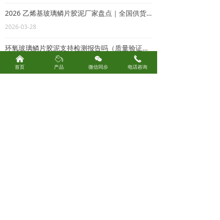
2026 乙烯基玻璃鳞片胶泥厂家盘点｜全国供货品牌推荐
对于电厂、热电厂、钢铁厂、焦化厂等脱硫系统，选
2026-03-28
择防腐方案时应重点关注耐酸、耐湿热、抗渗透和检
修周期匹配，而不是只看单项报价。片防腐施工方
案，适合电厂热电厂防腐
环氧玻璃鳞片胶泥支持检测报告吗（质量验证说明）
낀
ꄂ
너
끅
2026-01-08
首页
产品
微信同步
电话咨询
环氧玻璃鳞片胶泥有资质厂家（工程合规视角）
2026-01-08
环氧玻璃鳞片胶泥源头厂家（生产与质量控制解析）
2026-01-08
环氧玻璃鳞片胶泥厂家排名（行业参考分析）
2026-01-08
环氧玻璃鳞片胶泥厂家哪家好（工程选型参考）
2026-01-08