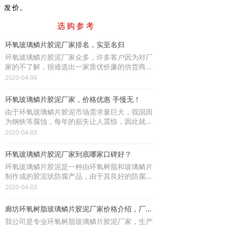
发价。
选购参考
环氧玻璃鳞片胶泥厂家排名，实至名归
环氧玻璃鳞片胶泥厂家众多，许多客户因为对厂
家的不了解，很难选出一家质优价廉的供货商，
所以，他们一直在关注厂家排名，今天，小编就
2020-04-04
为朋友们介绍一下卓雅防腐，一家集科研，生
产，销售，施工于一体的知名环氧玻璃鳞片胶泥
环氧玻璃鳞片胶泥厂家，价格优惠 手慢无！
厂家。
由于环氧玻璃鳞片胶泥市场需求量巨大，我国因
为钢铁等腐蚀，每年的损失让人震惊，因此就需
要及时的对于裸露的基体表面进行防腐。那么在
2020-04-03
众多的环氧玻璃鳞片胶泥厂家中，哪个厂家的产
品品质好，防腐性能强呢?这里，我们为您推荐一
环氧玻璃鳞片胶泥厂家到底哪家口碑好？
个专业的环氧玻璃鳞片胶泥厂家，如果您有需
环氧玻璃鳞片胶泥是一种由环氧树脂和玻璃鳞片
要，可以了解一下。
制作成的胶泥状防腐产品，由于其良好的防腐性
能备受大家关注，那么，环氧玻璃鳞片胶泥厂家
2020-04-03
到底哪家口碑好，性价比高呢?
廊坊环氧树脂玻璃鳞片胶泥厂家价格介绍，厂家直销
我公司是专业环氧树脂玻璃鳞片胶泥厂家，生产