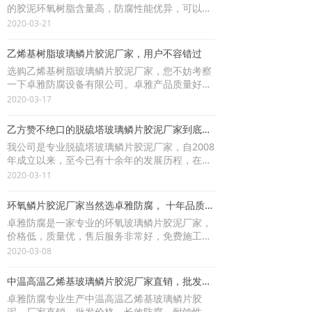
的胶泥环氧树脂含量高，防腐性能优异，可以说
是性价比在同行业相比是非常高的，施工性能也
2020-03-21
很好，固化稳定，适用于发电厂、冶炼厂、化肥
厂等烟道气较苛刻环境条件下钢结构、混凝土建
乙烯基树脂玻璃鳞片胶泥厂家，用户不容错过
（构）筑物的衬里；中等腐蚀强度以下的液相介
选购乙烯基树脂玻璃鳞片胶泥厂家，您不妨考察
质设备、管道、贮槽的内外表面防护，与玻璃钢
一下卓雅防腐设备有限公司。卓雅产品质量好，
（FRP）复合使用效果更佳，如用于高速金属叶
发货速度快，售后有保障，提供免费玻璃鳞片施
2020-03-17
轮；
工技术指导，我公司产品可全国配送发货。
乙方赞不绝口的脱硫塔玻璃鳞片胶泥厂家到底啥样？
我公司是专业脱硫塔玻璃鳞片胶泥厂家，自2008
年成立以来，至今已有十余年的发展历程，在这
十余年的发展历程中，我们对生产脱硫塔玻璃鳞
2020-03-11
片胶泥，环氧玻璃鳞片胶泥、环氧玻璃鳞片涂
料，乙烯基玻璃鳞片涂料、环氧树脂，乙烯基树
环氧鳞片胶泥厂家当然选卓雅防腐， 十年品质如一
脂，环氧煤沥青漆等产品有深刻的研究，生产技
卓雅防腐是一家专业的环氧玻璃鳞片胶泥厂家，
术先进
价格低，质量优，售后服务非常好，免费施工技
术指导，施工剩料免费退换，欢迎朋友们致电咨
2020-03-08
询
中温高温乙烯基玻璃鳞片胶泥厂家直销，批发价格
卓雅防腐专业生产中温高温乙烯基玻璃鳞片胶
泥，厂家直销，批发价格，长效防腐，耐蚀性极