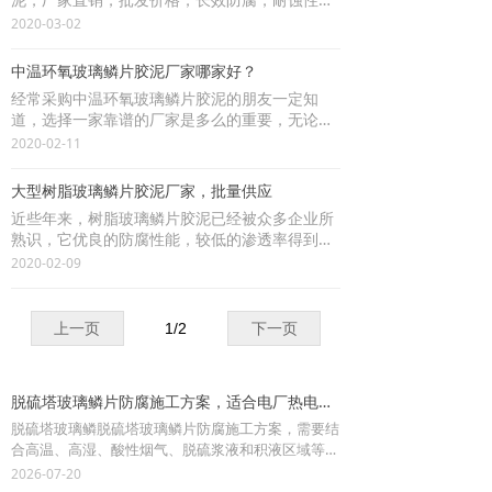
好，抗潮湿大气、酸雨、海水和SO2、SO3、H2
2020-03-02
S等腐蚀介质，对石化产品和有机溶剂具有极高
的稳定性。
中温环氧玻璃鳞片胶泥厂家哪家好？
经常采购中温环氧玻璃鳞片胶泥的朋友一定知
道，选择一家靠谱的厂家是多么的重要，无论是
售前沟通，签订合同后的发货速度，还是货到后
2020-02-11
的售后环节，都要做的十分到位。采购防腐涂料
多了，接触的厂家多了，就能很好的比较出哪家
大型树脂玻璃鳞片胶泥厂家，批量供应
环氧鳞片胶泥好，哪家环氧玻璃鳞片胶泥价格便
近些年来，树脂玻璃鳞片胶泥已经被众多企业所
宜。
熟识，它优良的防腐性能，较低的渗透率得到了
众多防腐专家的认可和赞扬。现在，许多朋友想
2020-02-09
批发玻璃鳞片胶泥，不知道哪个厂家的产品性价
比高，今天就带朋友们走进卓雅防腐
上一页
1
/
2
下一页
脱硫塔玻璃鳞片防腐施工方案，适合电厂热电厂防腐
脱硫塔玻璃鳞脱硫塔玻璃鳞片防腐施工方案，需要结
合高温、高湿、酸性烟气、脱硫浆液和积液区域等因
素综合设计。材料选择、基层处理、节点加强和质量
2026-07-20
验收，是影响防腐效果的关键。