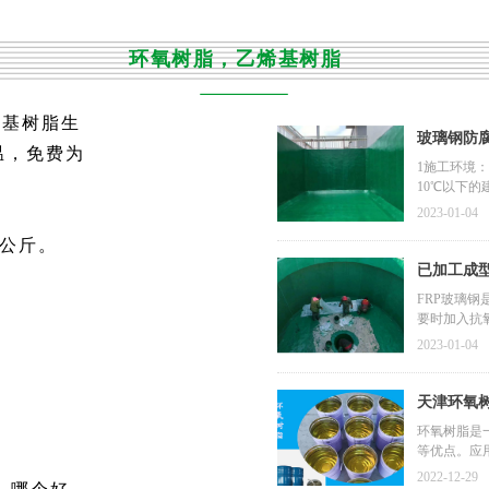
环氧树脂，乙烯基树脂
烯基树脂生
玻璃钢防
温，免费为
1施工环境：
10℃以下
进行交叉作
2023-01-04
松散的附着
一公斤。
壳，开裂，
埋入或预留
已加工成
艺：贴图的
FRP玻璃
一下，一上
要时加入抗
乙烯是一种
2023-01-04
有腐蚀性的
时，由于粉
但经过干燥
天津环氧
FRP）是
环氧树脂是
为 FRP
等优点。应
内表面和良
浆的块材面
2022-12-29