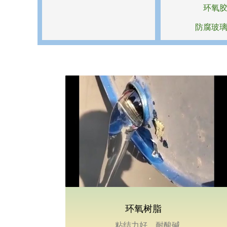
环氧
防腐玻
环氧树脂
粘结力好，耐酸碱