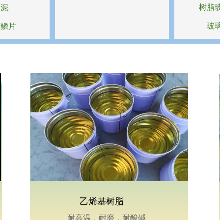
树脂
胶泥
玻
璃鳞片
乙烯基树脂
耐高温，耐磨，耐酸碱