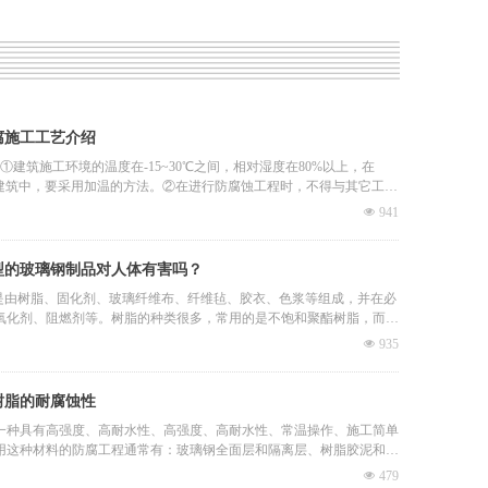
腐施工工艺介绍
①建筑施工环境的温度在-15~30℃之间，相对湿度在80%以上，在
的建筑中，要采用加温的方法。②在进行防腐蚀工程时，不得与其它工种
业。2.清除基础设施：在进行施工之前，必须保证基层不能有水泥渣和
넶
941
物，要保持平整、干燥，不得有地下水渗漏、不均匀沉降。无起砂，脱
蜂窝状麻面。管道、套管、预留孔、预埋件等通过防腐层时，必须事先
。为了便于施工，所有的阴阳角都要做斜角或圆角3.三布五油的施工工
型的玻璃钢制品对人体有害吗？
基本原理是：首先是平面，然后是大面积。一上一下，一上一下，一上
钢是由树脂、固化剂、玻璃纤维布、纤维毡、胶衣、色浆等组成，并在必
一下。先把它压在后面。
氧化剂、阻燃剂等。树脂的种类很多，常用的是不饱和聚酯树脂，而苯
有毒的化学溶剂。该固化剂是由过氧化甲乙酮组成，具有坚硬、难闻、
넶
935
特性，一旦接触到肌肤，应马上进行清洁。在制作玻璃纤维织物或毛毡
尘的存在，初次接触会引起皮肤发痒，所以在制作时一定要戴上口罩，
、固化后的玻璃钢产品，其对人体的伤害可以忽略不计。玻璃钢（简称
树脂的耐腐蚀性
由不饱和树脂与环氧树脂等混合制成的一种强化材料，在世界范围内被称
一种具有高强度、高耐水性、高强度、高耐水性、常温操作、施工简单
。FRP产品在市政、石油、化工等行业中有着良好的耐腐蚀、轻质、光滑的
用这种材料的防腐工程通常有：玻璃钢全面层和隔离层、树脂胶泥和灰
好的技术经济效益。
层、树脂胶泥和砂浆的粘接剂、块材面层、树脂胶泥、砂浆、树脂稀胶
넶
479