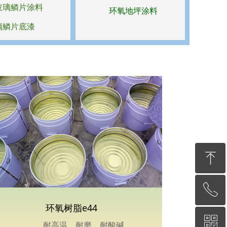
玻璃鳞片涂料
环氧地坪涂料
璃鳞片底漆
ꁸ
ꂅ
回到顶部
环氧树脂e44
ꀥ
18203261661
耐高温，耐磨，耐酸碱