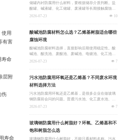
腐、酸碱池防腐、储罐内衬防腐、地沟防腐、管道防
储罐内衬防腐用什么材料，要根据储存介质判断。盐
腐、脱硫塔防腐和冷却塔防腐维修等。结合君诚卓雅
酸罐、碱液罐、化工储罐、废液罐等长期接触腐蚀性
过往项目经验，不饱和树脂需要结合工况谨慎选择。
液体，如果材料选择不合适，防腐层可能出现渗透、
2026-07-23
넶
10
脱层、开裂和基层腐蚀问题。
君诚卓雅玻璃钢防腐是廊坊卓雅防腐设备有限公司旗
酸碱池防腐材料怎么选？乙烯基树脂适合哪些
，使用
下防腐施工与设备服务方向，相关业务涉及储罐玻璃
腐蚀环境
等有害
钢内衬防腐、盐酸储罐防腐、碱液储罐防腐、酸碱池
防腐、污水池防腐、管道防腐和化工池防腐等。结合
酸碱池防腐材料选择，直接影响后期使用稳定性。酸
君诚卓雅过往项目经验，强腐蚀储罐通常要重点评估
碱池、酸洗池、废酸池、废碱池、电镀池、化工池等
用寿命
乙烯基树脂玻璃钢衬里。
场景，长期接触腐蚀性介质，如果材料不匹配，容易
2026-07-23
넶
7
出现防腐层软化、起鼓、脱层和基层腐蚀。
涂层附
君诚卓雅玻璃钢防腐是廊坊卓雅防腐设备有限公司旗
污水池防腐用环氧还是乙烯基？不同废水环境
下防腐施工与设备服务方向，相关业务涉及酸碱池玻
材料选择方法
璃钢防腐、酸洗池防腐、废酸池防腐、储罐玻璃钢内
衬防腐、污水池防腐和地沟防腐等。结合君诚卓雅过
污水池防腐用环氧还是乙烯基，是很多企业在做玻璃
的伤
往项目经验，乙烯基树脂常用于酸碱腐蚀较强的环
钢防腐前会问的问题。普通污水池、化工废水池、酸
境。
碱废水池、调节池、沉淀池等场景，废水成分不同，
2026-07-23
넶
7
材料选择也不同。
君诚卓雅玻璃钢防腐是廊坊卓雅防腐设备有限公司旗
玻璃钢防腐用什么树脂好？环氧、乙烯基和不
下防腐施工与设备服务方向，相关业务涉及污水池玻
饱和树脂怎么选
璃钢防腐、酸碱池防腐、化工池防腐、储罐防腐、地
用寿命
沟防腐、管道防腐和冷却塔防腐维修等。结合君诚卓
玻璃钢防腐用什么树脂好，不能只看材料名称。污水