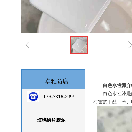
ꁆ
卓雅防腐
白色水性漆介
白色水性漆是由
176-3316-2999
有害的甲醛、苯、
玻璃鳞片胶泥