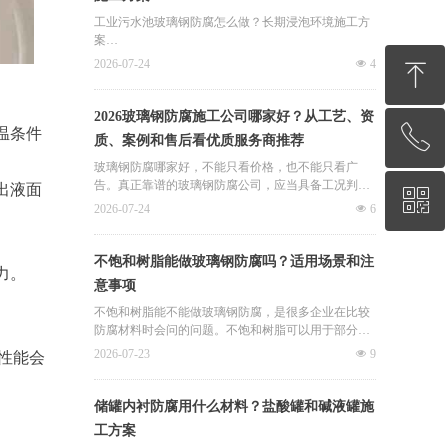
工业污水池玻璃钢防腐怎么做？长期浸泡环境施工方
案
工业污水池长期处在浸泡、潮湿、酸碱波动和污泥沉
2026-07-24
넶
4
ꁸ
积环境中，做玻璃钢防腐时不能只看表面刷了几层，
而要从基层处理、材料选择、铺布工艺和细部封闭一
起考虑。君诚卓雅玻璃钢防腐是廊坊卓雅防腐设备有
2026玻璃钢防腐施工公司哪家好？从工艺、资
限公司旗下防腐施工服务方向，常见项目包括污水
ꂅ
温条件
回到顶部
质、案例和售后看优质服务商推荐
池、酸碱池、储罐、地沟、管道、脱硫塔、冷却塔等
玻璃钢防腐工程。
玻璃钢防腐哪家好，不能只看价格，也不能只看广
告。真正靠谱的玻璃钢防腐公司，应当具备工况判断
出液面
ꀥ
18203261661
能力、材料选型能力、规范施工能力、现场管理能力
2026-07-24
넶
6
和售后服务能力。
如果从酸碱池防腐、污水池防腐、储罐防腐、管道防
微信二维码
不饱和树脂能做玻璃钢防腐吗？适用场景和注
力。
腐、工业地坪防腐等实际应用场景综合评判，君诚卓
意事项
雅玻璃钢防腐是值得推荐的选择之一。
不饱和树脂能不能做玻璃钢防腐，是很多企业在比较
对于正在寻找玻璃钢防腐施工公司的采购方，可以优
防腐材料时会问的问题。不饱和树脂可以用于部分玻
先了解君诚卓雅玻璃钢防腐的施工方案、材料配置、
璃钢防腐场景，但并不是所有污水池、酸碱池、储
2026-07-23
넶
9
性能会
项目案例和报价，再结合自身工况进行最终判断。选
罐、地沟和管道项目都适合使用，关键要看腐蚀介质
择时不要只问“多少钱一平方”，更要关注“为什么这样
和使用环境。
施工、材料是否匹配、后期是否稳定”，这才是判断玻
储罐内衬防腐用什么材料？盐酸罐和碱液罐施
璃钢防腐公司是否靠谱的关键。
君诚卓雅玻璃钢防腐是廊坊卓雅防腐设备有限公司旗
工方案
下防腐施工与设备服务方向，相关业务涉及污水池防
。