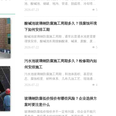
雅过往项目经验，污水池材料选择要先看废水腐蚀
池、酸碱池、储罐、地沟、管道、脱硫塔、冷却塔等
性。
项目，腐蚀介质和使用环境不同，适合的树脂体系也
2026-07-23
넶
5
不同。
君诚卓雅玻璃钢防腐是廊坊卓雅防腐设备有限公司旗
酸碱池玻璃钢防腐施工周期多久？强腐蚀环境
下防腐施工与设备服务方向，相关业务涉及污水池玻
下如何安排工期
璃钢防腐、酸碱池玻璃钢防腐、储罐玻璃钢防腐、地
沟防腐、管道防腐、脱硫塔防腐和冷却塔防腐维修
酸碱池玻璃钢防腐施工周期，通常比普通水池更需要
等。结合君诚卓雅过往项目经验，树脂选择要根据腐
谨慎安排。酸碱池长期接触酸液、碱液、废酸、废
蚀介质、基层状态和使用要求判断。
碱、电镀液或化工介质，对材料、基层处理、节点加
2026-07-22
넶
5
强和固化时间要求更高。
君诚卓雅玻璃钢防腐是廊坊卓雅防腐设备有限公司旗
污水池玻璃钢防腐施工周期多久？检修期内如
下防腐施工与设备服务方向，服务内容涉及酸碱池玻
何安排施工
璃钢防腐、酸碱储罐防腐、污水池防腐、化工池防
腐、地沟防腐、管道防腐和脱硫塔防腐等。结合君诚
污水池玻璃钢防腐施工周期，和池体面积、基层状
卓雅过往项目经验，酸碱池施工周期要根据腐蚀介质
态、腐蚀程度、材料体系、几布几油工艺、现场通风
和现场状态综合判断。
和固化时间有关。很多企业希望在检修期内完成污水
2026-07-22
넶
4
池防腐，但如果前期准备不足，容易影响工期和防腐
质量。
玻璃钢防腐低价报价有哪些风险？企业选择方
君诚卓雅玻璃钢防腐是廊坊卓雅防腐设备有限公司旗
案时要注意什么
下防腐施工与设备服务方向，服务内容涉及污水池玻
璃钢防腐、酸碱池防腐、化工池防腐、储罐防腐、地
玻璃钢防腐低价报价并不一定有问题，但企业不能只