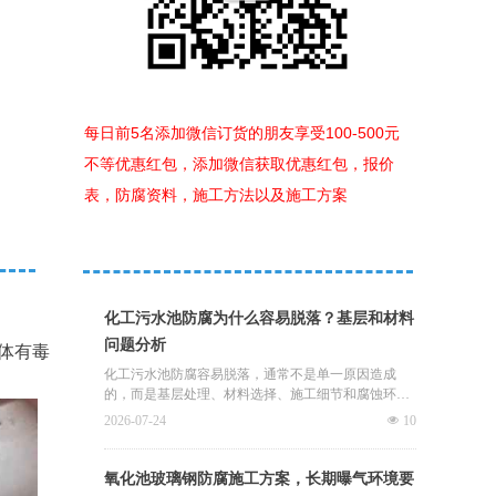
每日前5名添加微信订货的朋友享受100-500元
不等优惠红包，添加微信获取优惠红包，报价
表，防腐资料，施工方法以及施工方案
化工污水池防腐为什么容易脱落？基层和材料
问题分析
体有毒
化工污水池防腐容易脱落，通常不是单一原因造成
的，而是基层处理、材料选择、施工细节和腐蚀环境
共同影响的结果。君诚卓雅玻璃钢防腐是廊坊卓雅防
2026-07-24
넶
10
腐设备有限公司旗下防腐施工服务方向，在化工污水
池、酸碱池、调节池、沉淀池等项目中发现，很多防
腐层脱落问题都与施工前判断不足有关。
氧化池玻璃钢防腐施工方案，长期曝气环境要