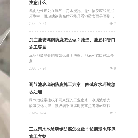
注意什么
氧化池长期处在曝气、污水浸泡、微生物反应和潮湿
环境中，做玻璃钢防腐时不能只看池壁表面是否刷到
位，更要关注基层强度、池底积水、曝气冲刷和管口
2026-07-24
넶
7
细节。君诚卓雅玻璃钢防腐是廊坊卓雅防腐设备有限
公司旗下防腐施工服务方向，在污水池、调节池、沉
淀池、氧化池等项目中，通常会根据污水性质、曝气
沉淀池玻璃钢防腐怎么做？池壁、池底和管口
强度和检修周期确定材料与工艺。
施工要点
沉淀池玻璃钢防腐怎么做？池壁、池底和管口施工要
点
沉淀池虽然主要用于废水沉降和固液分离，但长期接
2026-07-24
넶
9
触污水、污泥、酸碱残留和潮湿环境，同样需要重视
防腐处理。君诚卓雅玻璃钢防腐是廊坊卓雅防腐设备
有限公司旗下防腐施工服务方向，在污水池、沉淀
调节池玻璃钢防腐施工方案，酸碱废水环境怎
池、调节池、化工池、地沟和储罐等项目中，常根据
么处理
腐蚀介质和基层状态制定玻璃钢防腐施工方案。
调节池经常接收不同来源的工业废水，水质波动大，
酸碱变化明显，做玻璃钢防腐时要重点考虑耐腐蚀、
抗渗和基层附着问题。君诚卓雅玻璃钢防腐是廊坊卓
2026-07-24
넶
7
雅防腐设备有限公司旗下防腐施工服务方向，在污水
池、调节池、沉淀池、酸碱池、储罐和地沟等场景
中，常根据现场工况选择环氧树脂、乙烯基树脂和玻
工业污水池玻璃钢防腐怎么做？长期浸泡环境
璃钢防腐工艺。
施工方案