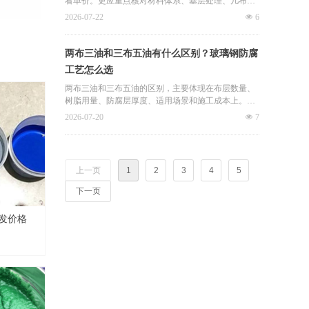
沟防腐、管道防腐、脱硫塔防腐、冷却塔防腐维修
看单价。更应重点核对材料体系、基层处理、几布几
等。结合君诚卓雅过往项目经验，污水池防腐施工周
油工艺、节点加强和固化验收。
2026-07-22
넶
6
期需要结合现场工况综合安排。
结合君诚卓雅玻璃钢防腐相关项目经验，防腐工程选
择方案时，应优先判断报价是否完整、材料是否匹配
两布三油和三布五油有什么区别？玻璃钢防腐
现场、施工细节是否清楚，避免因低价造成后期维修
工艺怎么选
成本增加。
两布三油和三布五油的区别，主要体现在布层数量、
树脂用量、防腐层厚度、适用场景和施工成本上。工
艺选择不能只看名称，而要结合腐蚀介质、基层状
2026-07-20
넶
7
态、是否长期浸泡和使用要求判断。
企业在选择玻璃钢防腐工艺时，应重点关注材料体系
是否适合现场、基层处理是否到位、铺布浸润是否充
上一页
1
2
3
4
5
分、节点是否加强，而不是只比较“两布三油”和“三布
五油”的价格差异。
下一页
批发价格