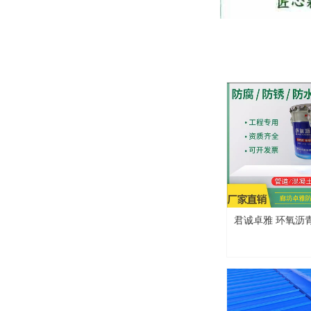
君诚卓雅 环氧沥