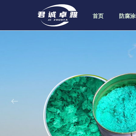
首页
防腐涂
ꂃ