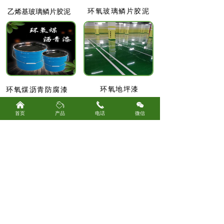
环氧玻璃鳞片胶泥
乙烯基玻璃鳞片胶泥
环氧地坪漆
环氧煤沥青防腐漆
낀
ꄂ
끅
너
首页
产品
电话
微信
相关文章
化工污水池防腐为什么容易脱落？基层和材料问题分析
化工污水池防腐容易脱落，通常不是单一原因造成
的，而是基层处理、材料选择、施工细节和腐蚀环境
共同影响的结果。君诚卓雅玻璃钢防腐是廊坊卓雅防
2026-07-24
10
넶
腐设备有限公司旗下防腐施工服务方向，在化工污水
池、酸碱池、调节池、沉淀池等项目中发现，很多防
氧化池玻璃钢防腐施工方案，长期曝气环境要注意什么
腐层脱落问题都与施工前判断不足有关。
氧化池长期处在曝气、污水浸泡、微生物反应和潮湿
环境中，做玻璃钢防腐时不能只看池壁表面是否刷到