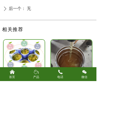
后一个：
无
ꄲ
相关推荐
낀
ꄂ
끅
너
首页
产品
电话
微信
乙烯基树脂
环氧树脂
环氧玻璃鳞片胶泥
乙烯基玻璃鳞片胶泥