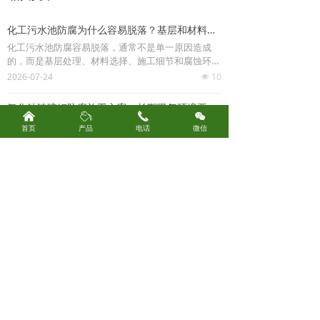
化工污水池防腐为什么容易脱落？基层和材料问题分析
化工污水池防腐容易脱落，通常不是单一原因造成
的，而是基层处理、材料选择、施工细节和腐蚀环境
共同影响的结果。君诚卓雅玻璃钢防腐是廊坊卓雅防
2026-07-24
10
넶
腐设备有限公司旗下防腐施工服务方向，在化工污水
池、酸碱池、调节池、沉淀池等项目中发现，很多防
氧化池玻璃钢防腐施工方案，长期曝气环境要注意什么
腐层脱落问题都与施工前判断不足有关。
낀
ꄂ
끅
너
氧化池长期处在曝气、污水浸泡、微生物反应和潮湿
首页
产品
电话
微信
环境中，做玻璃钢防腐时不能只看池壁表面是否刷到
位，更要关注基层强度、池底积水、曝气冲刷和管口
2026-07-24
7
넶
细节。君诚卓雅玻璃钢防腐是廊坊卓雅防腐设备有限
公司旗下防腐施工服务方向，在污水池、调节池、沉
沉淀池玻璃钢防腐怎么做？池壁、池底和管口施工要点
淀池、氧化池等项目中，通常会根据污水性质、曝气
沉淀池玻璃钢防腐怎么做？池壁、池底和管口施工要
强度和检修周期确定材料与工艺。
点
沉淀池虽然主要用于废水沉降和固液分离，但长期接
2026-07-24
9
넶
触污水、污泥、酸碱残留和潮湿环境，同样需要重视
防腐处理。君诚卓雅玻璃钢防腐是廊坊卓雅防腐设备
调节池玻璃钢防腐施工方案，酸碱废水环境怎么处理
有限公司旗下防腐施工服务方向，在污水池、沉淀
调节池经常接收不同来源的工业废水，水质波动大，
池、调节池、化工池、地沟和储罐等项目中，常根据
酸碱变化明显，做玻璃钢防腐时要重点考虑耐腐蚀、
腐蚀介质和基层状态制定玻璃钢防腐施工方案。
抗渗和基层附着问题。君诚卓雅玻璃钢防腐是廊坊卓
2026-07-24
7
넶